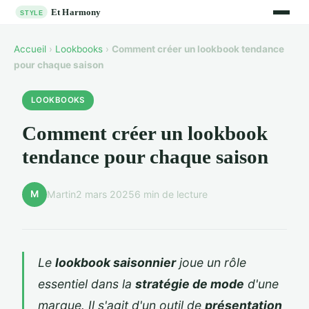
Accueil
›
Lookbooks
›
Comment créer un lookbook tendance
pour chaque saison
LOOKBOOKS
Comment créer un lookbook
tendance pour chaque saison
M
Martin
2 mars 2025
6 min de lecture
Le
lookbook saisonnier
joue un rôle
essentiel dans la
stratégie de mode
d'une
marque. Il s'agit d'un outil de
présentation